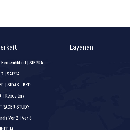
terkait
Layanan
 Kemendikbud
|
SIERRA
TO
|
SAPTA
ER
|
SIDAK
|
BKD
A
|
Repository
TRACER STUDY
nals Ver 2
|
Ver 3
INERJA