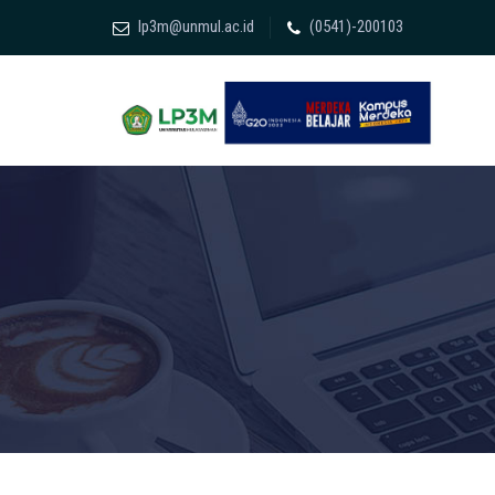
lp3m@unmul.ac.id
(0541)-200103