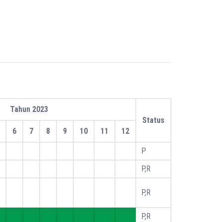
Tahun 2023
Status
6
7
8
9
10
11
12
P
P,R
P,R
P,R