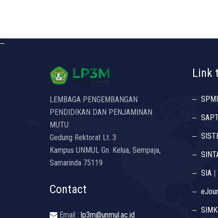
Link 
SPMI
LEMBAGA PENGEMBANGAN
PENDIDIKAN DAN PENJAMINAN
SAP
MUTU
SIST
Gedung Rektorat Lt. 3
Kampus UNMUL Gn. Kelua, Sempaja,
SINT
Samarinda 75119
SIA
|
Contact
eJour
SIMK
Email :
lp3m@unmul.ac.id