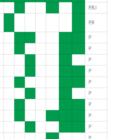
P,R,I
P,R
P
P
P
P
P
P
P
P
P
P