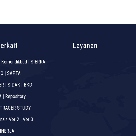
terkait
Layanan
 Kemendikbud
|
SIERRA
TO
|
SAPTA
ER
|
SIDAK
|
BKD
A
|
Repository
TRACER STUDY
nals Ver 2
|
Ver 3
INERJA