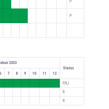
P
P
ahun 2023
Status
6
7
8
9
10
11
12
P,R,I
R
R