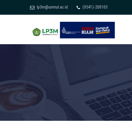
lp3m@unmul.ac.id
(0541)-200103