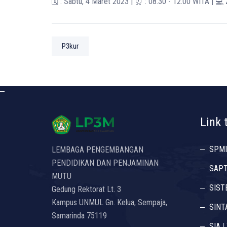
🗓️ : Sabtu, 4 Maret 2023 | ⏰ : 08.30 - 12.00 WITA | 
P3kur
Link 
SPMI
LEMBAGA PENGEMBANGAN
PENDIDIKAN DAN PENJAMINAN
SAP
MUTU
SIST
Gedung Rektorat Lt. 3
Kampus UNMUL Gn. Kelua, Sempaja,
SINT
Samarinda 75119
SIA
|