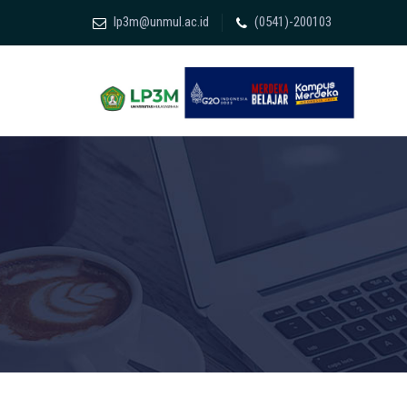
lp3m@unmul.ac.id
(0541)-200103