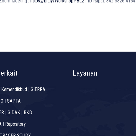
 Zoom Meeting :
https://bit.ly/WorkshopPBL2
| ID Rapat: 842 3826 416
terkait
Layanan
 Kemendikbud
|
SIERRA
TO
|
SAPTA
ER
|
SIDAK
|
BKD
A
|
Repository
TRACER STUDY