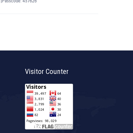
4 |Passcode: 457626
Visitor Counter