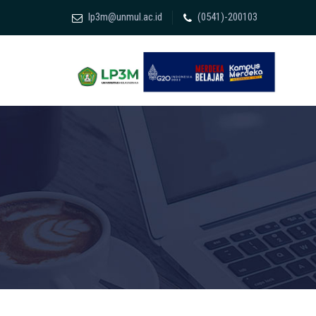
lp3m@unmul.ac.id
(0541)-200103