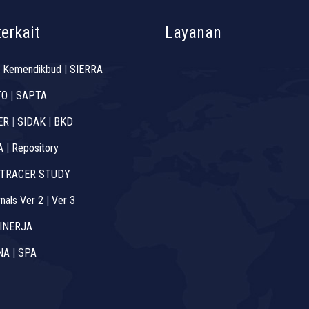
terkait
Layanan
 Kemendikbud
|
SIERRA
TO
|
SAPTA
ER
|
SIDAK
|
BKD
A
|
Repository
TRACER STUDY
nals Ver 2
|
Ver 3
INERJA
NA
|
SPA