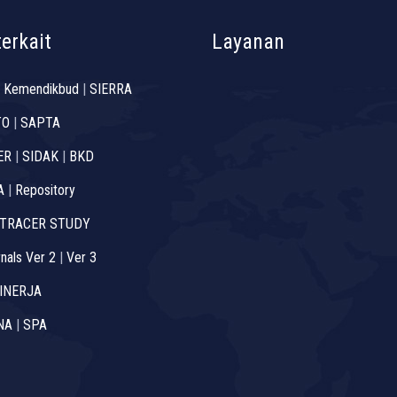
terkait
Layanan
 Kemendikbud
|
SIERRA
TO
|
SAPTA
ER
|
SIDAK
|
BKD
A
|
Repository
TRACER STUDY
nals Ver 2
|
Ver 3
INERJA
NA
|
SPA