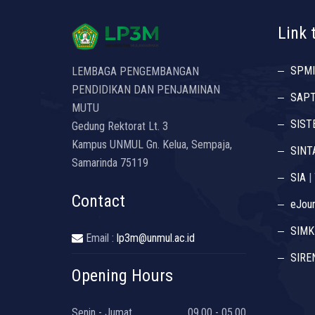
Link 
SPMI
LEMBAGA PENGEMBANGAN
PENDIDIKAN DAN PENJAMINAN
SAP
MUTU
SIST
Gedung Rektorat Lt. 3
Kampus UNMUL Gn. Kelua, Sempaja,
SINT
Samarinda 75119
SIA
|
Contact
eJour
SIMK
Email :
lp3m@unmul.ac.id
SIRE
Opening Hours
Senin - Jumat
09.00 - 05.00