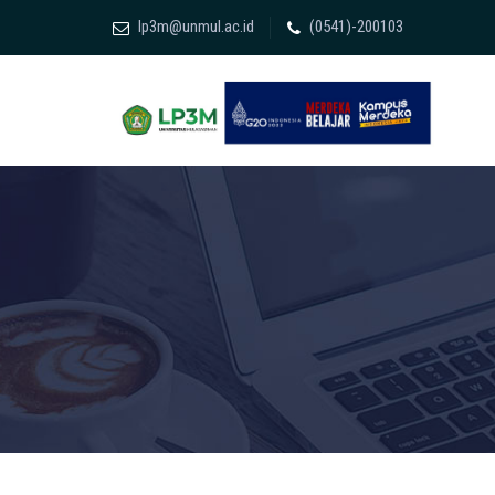
lp3m@unmul.ac.id
(0541)-200103