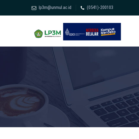
lp3m@unmul.ac.id
(0541)-200103