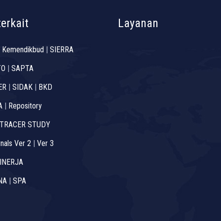
terkait
Layanan
 Kemendikbud
|
SIERRA
TO
|
SAPTA
ER
|
SIDAK
|
BKD
A
|
Repository
TRACER STUDY
nals Ver 2
|
Ver 3
INERJA
NA
|
SPA