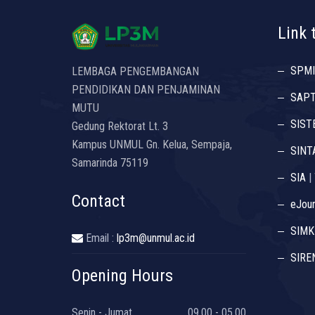
Link 
SPMI
LEMBAGA PENGEMBANGAN
PENDIDIKAN DAN PENJAMINAN
SAP
MUTU
SIST
Gedung Rektorat Lt. 3
Kampus UNMUL Gn. Kelua, Sempaja,
SINT
Samarinda 75119
SIA
|
Contact
eJour
SIMK
Email :
lp3m@unmul.ac.id
SIRE
Opening Hours
Senin - Jumat
09.00 - 05.00