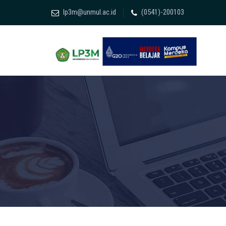
lp3m@unmul.ac.id
(0541)-200103