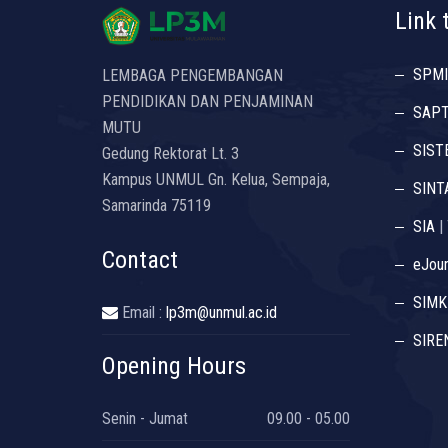
Link 
SPMI
LEMBAGA PENGEMBANGAN
PENDIDIKAN DAN PENJAMINAN
SAP
MUTU
SIST
Gedung Rektorat Lt. 3
Kampus UNMUL Gn. Kelua, Sempaja,
SINT
Samarinda 75119
SIA
|
Contact
eJour
SIMK
Email :
lp3m@unmul.ac.id
SIRE
Opening Hours
Senin - Jumat
09.00 - 05.00