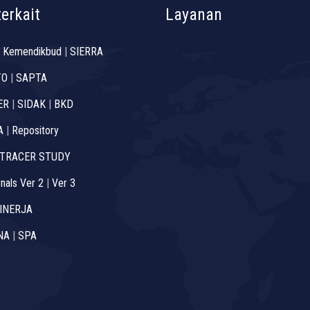
terkait
Layanan
 Kemendikbud
|
SIERRA
TO
|
SAPTA
ER
|
SIDAK
|
BKD
A
|
Repository
TRACER STUDY
nals Ver 2
|
Ver 3
INERJA
NA
|
SPA