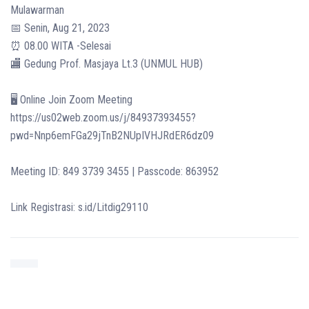
Mulawarman
📅 Senin, Aug 21, 2023
⏰ 08.00 WITA -Selesai
🏬 Gedung Prof. Masjaya Lt.3 (UNMUL HUB)
🖥️ Online Join Zoom Meeting
https://us02web.zoom.us/j/84937393455?
pwd=Nnp6emFGa29jTnB2NUpIVHJRdER6dz09
Meeting ID: 849 3739 3455 | Passcode: 863952
Link Registrasi: s.id/Litdig29110