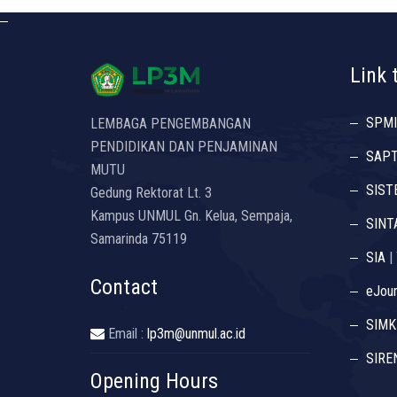
Link 
SPMI
LEMBAGA PENGEMBANGAN
PENDIDIKAN DAN PENJAMINAN
SAP
MUTU
SIST
Gedung Rektorat Lt. 3
Kampus UNMUL Gn. Kelua, Sempaja,
SINT
Samarinda 75119
SIA
|
Contact
eJour
SIMK
Email :
lp3m@unmul.ac.id
SIRE
Opening Hours