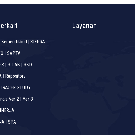
terkait
Layanan
 Kemendikbud
|
SIERRA
TO
|
SAPTA
ER
|
SIDAK
|
BKD
A
|
Repository
TRACER STUDY
nals Ver 2
|
Ver 3
INERJA
NA
|
SPA