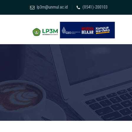
lp3m@unmul.ac.id
(0541)-200103