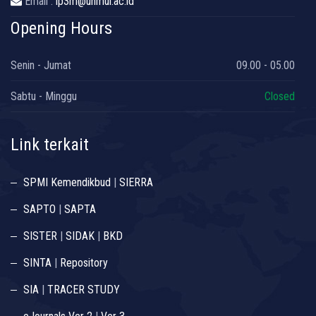
Email :
lp3m@unmul.ac.id
Opening Hours
Senin - Jumat
09.00 - 05.00
Sabtu - Minggu
Closed
Link terkait
SPMI Kemendikbud
|
SIERRA
SAPTO
|
SAPTA
SISTER
|
SIDAK
|
BKD
SINTA
|
Repository
SIA
|
TRACER STUDY